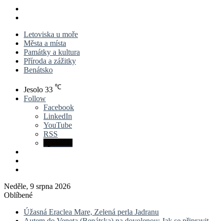
X
LinkedIn
Previous
post
Next
post
Letoviska u moře
Města a místa
Památky a kultura
Příroda a zážitky
Benátsko
℃
Jesolo
33
Follow
Facebook
LinkedIn
YouTube
RSS
Spatial.io
Log
In
Sidebar
Neděle, 9 srpna 2026
Oblíbené
Úžasná Eraclea Mare, Zelená perla Jadranu
Autem do Veneta (Benátska) na dovolenou: Jak se připravit