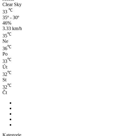
nebem
Clear Sky
s
℃
33
kouzlem
35º - 30º
Benátské
46%
Laguny
3.33 km/h
℃
35
Ne
℃
36
Po
℃
33
Út
℃
32
St
℃
32
Čt
Facebook
LinkedIn
YouTube
RSS
Spatial.io
Kategorie