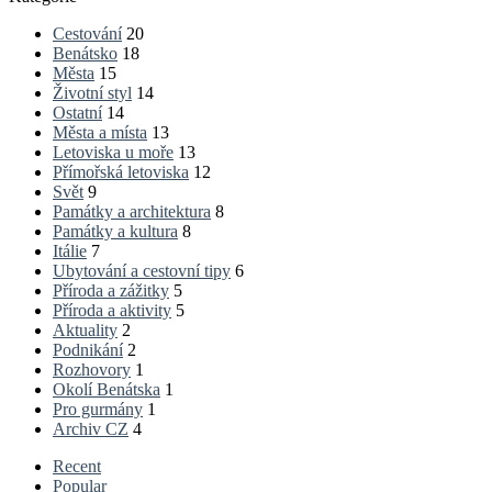
Cestování
20
Benátsko
18
Města
15
Životní styl
14
Ostatní
14
Města a místa
13
Letoviska u moře
13
Přímořská letoviska
12
Svět
9
Památky a architektura
8
Památky a kultura
8
Itálie
7
Ubytování a cestovní tipy
6
Příroda a zážitky
5
Příroda a aktivity
5
Aktuality
2
Podnikání
2
Rozhovory
1
Okolí Benátska
1
Pro gurmány
1
Archiv CZ
4
Recent
Popular