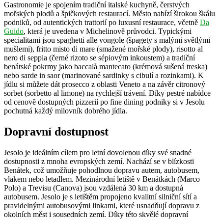
Gastronomie je spojením tradiční italské kuchyně, čerstvých
mořských plodů a špičkových restaurací. Město nabízí širokou škálu
podniků, od autentických trattorií po luxusní restaurace, včetně
Da
Guido
, která je uvedena v Michelinově průvodci. Typickými
specialitami jsou spaghetti alle vongole (špagety s malými světlými
mušlemi), fritto misto di mare (smažené mořské plody), risotto al
nero di seppia (černé rizoto se sépiovým inkoustem) a tradiční
benátské pokrmy jako baccalà mantecato (krémová sušená treska)
nebo sarde in saor (marinované sardinky s cibulí a rozinkami). K
jídlu si můžete dát prosecco z oblasti Veneto a na závěr citronový
sorbet (sorbetto al limone) na rychlejší trávení. Díky pestré nabídce
od cenově dostupných pizzerií po fine dining podniky si v Jesolu
pochutná každý milovník dobrého jídla.
Dopravní dostupnost
Jesolo je ideálním cílem pro letní dovolenou díky své snadné
dostupnosti z mnoha evropských zemí. Nachází se v blízkosti
Benátek, což umožňuje pohodlnou dopravu autem, autobusem,
vlakem nebo letadlem. Mezinárodní letiště v Benátkách (Marco
Polo) a Trevisu (Canova) jsou vzdálená 30 km a dostupná
autobusem. Jesolo je s letištěm propojeno kvalitní silniční sítí a
pravidelnými autobusovými linkami, které usnadňují dopravu z
okolních měst i sousedních zemí. Díky této skvělé dopravní