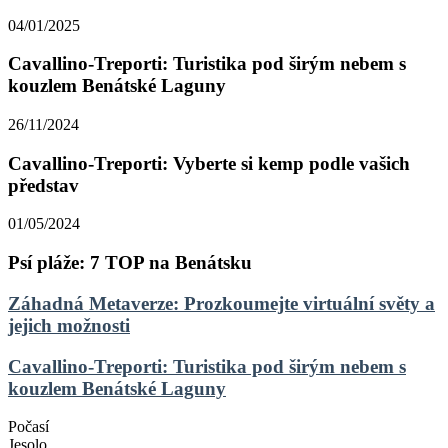
04/01/2025
Cavallino-Treporti: Turistika pod širým nebem s
kouzlem Benátské Laguny
26/11/2024
Cavallino-Treporti: Vyberte si kemp podle vašich
představ
01/05/2024
Psí pláže: 7 TOP na Benátsku
Záhadná
Záhadná Metaverze: Prozkoumejte virtuální světy a
Metaverze:
jejich možnosti
Prozkoumejte
virtuální
Cavallino-
Cavallino-Treporti: Turistika pod širým nebem s
světy
Treporti:
kouzlem Benátské Laguny
a
Turistika
jejich
pod
možnosti
Počasí
širým
Jesolo