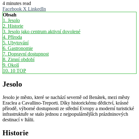
4 minutes read
Facebook
X
LinkedIn
Obsah
1.
Jesolo
2.
Historie
3.
Jesolo jako centrum aktivní dovolené
4.
Příroda
5.
Ubytování
6.
Gastronomie
7.
Dopravní dostupnost
8.
Zimní období
9.
Okolí
10.
10 TOP
Jesolo
Jesolo je město, které se nachází severně od Benátek, mezi městy
Eraclea a Cavallino-Treporti. Díky historickému dědictví, krásné
přírodě, výborné dostupnosti ze střední Evropy a moderní turistické
infrastruktuře se stalo jednou z nejpopulárnějších prázdninových
destinací v Itálii.
Historie