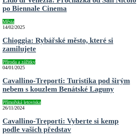
Lido di Venezia: Procházka od San Nicolò
po Biennale Cinema
Města
14/02/2025
Chioggia: Rybářské město, které si
zamilujete
Příroda a zážitky
04/01/2025
Cavallino-Treporti: Turistika pod širým
nebem s kouzlem Benátské Laguny
Přímořská letoviska
26/11/2024
Cavallino-Treporti: Vyberte si kemp
podle vašich představ