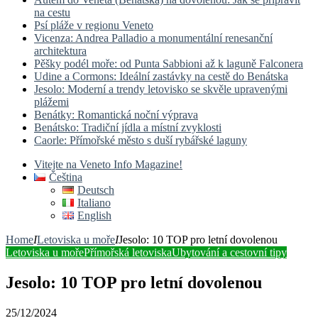
na cestu
Psí pláže v regionu Veneto
Vicenza: Andrea Palladio a monumentální renesanční
architektura
Pěšky podél moře: od Punta Sabbioni až k laguně Falconera
Udine a Cormons: Ideální zastávky na cestě do Benátska
Jesolo: Moderní a trendy letovisko se skvěle upravenými
plážemi
Benátky: Romantická noční výprava
Benátsko: Tradiční jídla a místní zvyklosti
Caorle: Přímořské město s duší rybářské laguny
Vitejte na Veneto Info Magazine!
Čeština
Deutsch
Italiano
English
Home
I
Letoviska u moře
I
Jesolo: 10 TOP pro letní dovolenou
Letoviska u moře
Přímořská letoviska
Ubytování a cestovní tipy
Jesolo: 10 TOP pro letní dovolenou
25/12/2024