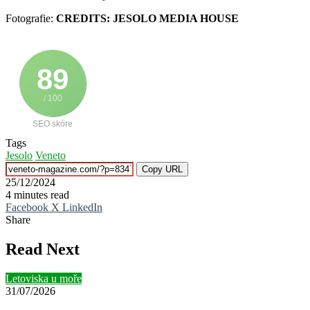
Fotografie:
CREDITS: JESOLO MEDIA HOUSE
89
/ 100
SEO skóre
Tags
Jesolo
Veneto
Copy URL
25/12/2024
4 minutes read
Facebook
X
LinkedIn
Share
Facebook
X
LinkedIn
Tumblr
Pinterest
Reddit
VKontakte
Telegram
Share
Print
via
Read Next
Email
Letoviska u moře
31/07/2026