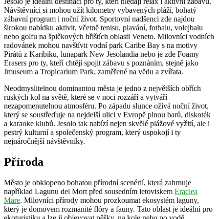
Jesolo je ideální destinací pro ty, kteří hledají relax i aktivní zábavu.
Návštěvníci si mohou užít kilometry vybavených pláží, bohatý
zábavní program i noční život. Sportovní nadšenci zde najdou
širokou nabídku aktivit, včetně tenisu, plavání, fotbalu, volejbalu
nebo golfu na špičkových hřištích oblasti Veneto. Milovníci vodních
radovánek mohou navštívit vodní park Caribe Bay s na motivy
Pirátů z Karibiku, lunapark New Jesolandia nebo je zde Foamy
Erasers pro ty, kteří chtějí spojit zábavu s poznáním, stejně jako
Jmuseum a Tropicarium Park, zaměřené na vědu a zvířata.
Neodmyslitelnou dominantou města je jedno z největších obřích
ruských kol na světě, které se v noci rozzáří a vytváří
nezapomenutelnou atmosféru. Po západu slunce ožívá noční život,
který se soustřeďuje na nejdelší ulici v Evropě plnou barů, diskoték
a karaoke klubů. Jesolo tak nabízí nejen skvělé plážové vyžití, ale i
pestrý kulturní a společenský program, který uspokojí i ty
nejnáročnější návštěvníky.
Příroda
Město je obklopeno bohatou přírodní scenérií, která zahrnuje
například Lagunu del Mort před sousedním letoviskem
Eraclea
Mare
. Milovníci přírody mohou prozkoumat ekosystém laguny,
který je domovem rozmanité flóry a fauny. Tato oblast je ideální pro
ekoturistiku a lze ji objevovat pěšky, na kole nebo po vodě.