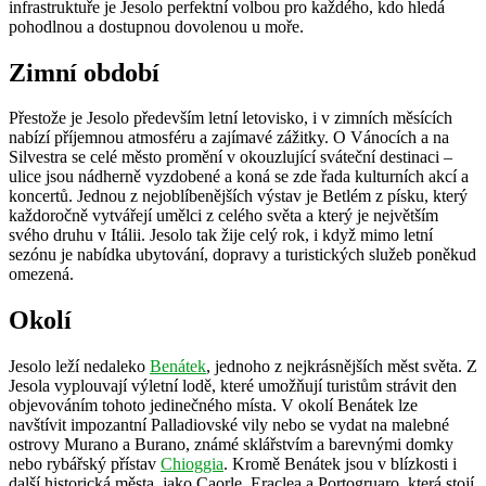
infrastruktuře je Jesolo perfektní volbou pro každého, kdo hledá
pohodlnou a dostupnou dovolenou u moře.
Zimní období
Přestože je Jesolo především letní letovisko, i v zimních měsících
nabízí příjemnou atmosféru a zajímavé zážitky. O Vánocích a na
Silvestra se celé město promění v okouzlující sváteční destinaci –
ulice jsou nádherně vyzdobené a koná se zde řada kulturních akcí a
koncertů. Jednou z nejoblíbenějších výstav je Betlém z písku, který
každoročně vytvářejí umělci z celého světa a který je největším
svého druhu v Itálii. Jesolo tak žije celý rok, i když mimo letní
sezónu je nabídka ubytování, dopravy a turistických služeb poněkud
omezená.
Okolí
Jesolo leží nedaleko
Benátek
, jednoho z nejkrásnějších měst světa. Z
Jesola vyplouvají výletní lodě, které umožňují turistům strávit den
objevováním tohoto jedinečného místa. V okolí Benátek lze
navštívit impozantní Palladiovské vily nebo se vydat na malebné
ostrovy Murano a Burano, známé sklářstvím a barevnými domky
nebo rybářský přístav
Chioggia
. Kromě Benátek jsou v blízkosti i
další historická města, jako Caorle, Eraclea a Portogruaro, která stojí