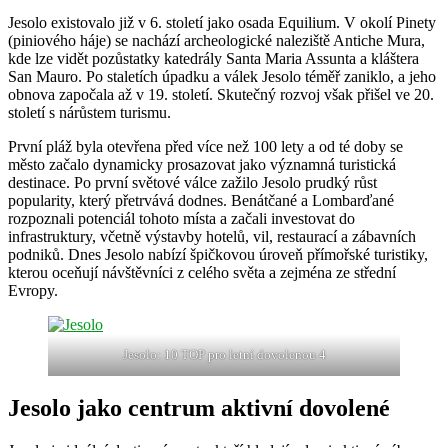
Jesolo existovalo již v 6. století jako osada Equilium. V okolí Pinety
(piniového háje) se nachází archeologické naleziště Antiche Mura,
kde lze vidět pozůstatky katedrály Santa Maria Assunta a kláštera
San Mauro. Po staletích úpadku a válek Jesolo téměř zaniklo, a jeho
obnova započala až v 19. století. Skutečný rozvoj však přišel ve 20.
století s nárůstem turismu.
První pláž byla otevřena před více než 100 lety a od té doby se
město začalo dynamicky prosazovat jako významná turistická
destinace. Po první světové válce zažilo Jesolo prudký růst
popularity, který přetrvává dodnes. Benátčané a Lombarďané
rozpoznali potenciál tohoto místa a začali investovat do
infrastruktury, včetně výstavby hotelů, vil, restaurací a zábavních
podniků. Dnes Jesolo nabízí špičkovou úroveň přímořské turistiky,
kterou oceňují návštěvníci z celého světa a zejména ze střední
Evropy.
Jesolo: 10 TOP pro letní dovolenou 4
Jesolo jako centrum aktivní dovolené