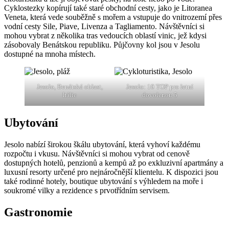
Cyklostezky kopírují také staré obchodní cesty, jako je Litoranea
Veneta, která vede souběžně s mořem a vstupuje do vnitrozemí přes
vodní cesty Sile, Piave, Livenza a Tagliamento. Návštěvníci si
mohou vybrat z několika tras vedoucích oblastí vinic, jež kdysi
zásobovaly Benátskou republiku. Půjčovny kol jsou v Jesolu
dostupné na mnoha místech.
Jesolo, Benátská oblast,
Jesolo: 10 TOP pro letní
Itálie
dovolenou 5
Ubytování
Jesolo nabízí širokou škálu ubytování, která vyhoví každému
rozpočtu i vkusu. Návštěvníci si mohou vybrat od cenově
dostupných hotelů, penzionů a kempů až po exkluzivní apartmány a
luxusní resorty určené pro nejnáročnější klientelu. K dispozici jsou
také rodinné hotely, boutique ubytování s výhledem na moře i
soukromé vilky a rezidence s prvotřídním servisem.
Gastronomie