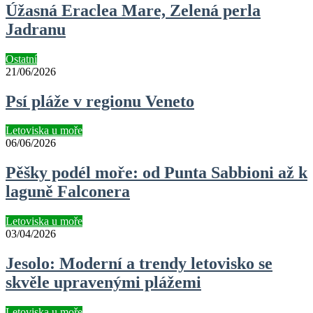
Úžasná Eraclea Mare, Zelená perla
Jadranu
Ostatní
21/06/2026
Psí pláže v regionu Veneto
Letoviska u moře
06/06/2026
Pěšky podél moře: od Punta Sabbioni až k
laguně Falconera
Letoviska u moře
03/04/2026
Jesolo: Moderní a trendy letovisko se
skvěle upravenými plážemi
Letoviska u moře