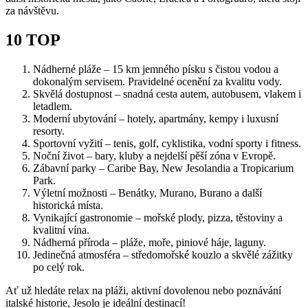
za návštěvu.
10 TOP
Nádherné pláže – 15 km jemného písku s čistou vodou a
dokonalým servisem. Pravidelné ocenění za kvalitu vody.
Skvělá dostupnost – snadná cesta autem, autobusem, vlakem i
letadlem.
Moderní ubytování – hotely, apartmány, kempy i luxusní
resorty.
Sportovní vyžití – tenis, golf, cyklistika, vodní sporty i fitness.
Noční život – bary, kluby a nejdelší pěší zóna v Evropě.
Zábavní parky – Caribe Bay, New Jesolandia a Tropicarium
Park.
Výletní možnosti – Benátky, Murano, Burano a další
historická místa.
Vynikající gastronomie – mořské plody, pizza, těstoviny a
kvalitní vína.
Nádherná příroda – pláže, moře, piniové háje, laguny.
Jedinečná atmosféra – středomořské kouzlo a skvělé zážitky
po celý rok.
Ať už hledáte relax na pláži, aktivní dovolenou nebo poznávání
italské historie, Jesolo je ideální destinací!