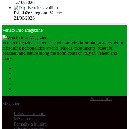
12/07/2026
Psí pláže v regionu Veneto
21/06/2026
Veneto Info Magazine
Veneto magazine is a website with articles informing readers about
interesting personalities, events, places, monuments, beautiful
beaches, and nature along the north coast of Italy in Veneto and
more.
Facebook
LinkedIn
YouTube
RSS
Spatial.io
© Copyright 2026, Všechna práva vyhrazena |
Veneto Info
Magazine
Letoviska u moře
Města a místa
Památky a kultura