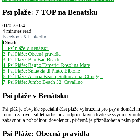
Psí pláže: 7 TOP na Benátsku
01/05/2024
4 minutes read
Facebook
X
LinkedIn
Obsah
1.
Psí pláže v Benátsku
2.
Psí Pláže: Obecná pravidla
3.
Psí Pláže: Bau Bau Beach
4.
Psí Pláže: Bagno Tamerici Rosolina Mare
5.
Psí Pláže: Spiaggia di Pluto, Bibione
6.
Psí Pláže: Astoria Beach, Sottomarina, Chioggia
7.
Psí Pláže: Jumbo Beach 32, Cavallino
Psí pláže v Benátsku
Psí pláž je obvykle speciální část pláže vyhrazená pro psy a domácí maz
moře a zároveň sdílet radostné a odpočinkové chvíle se svými čtyřnoh
zábavnou a pohodlnou dovolenou, přičemž je přizpůsobená psím pot
Psí Pláže: Obecná pravidla