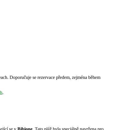
Beach. Doporučuje se rezervace předem, zejména během
ch
.
ející se v
Bibione
. Tato pláž byla speciálně navržena pro