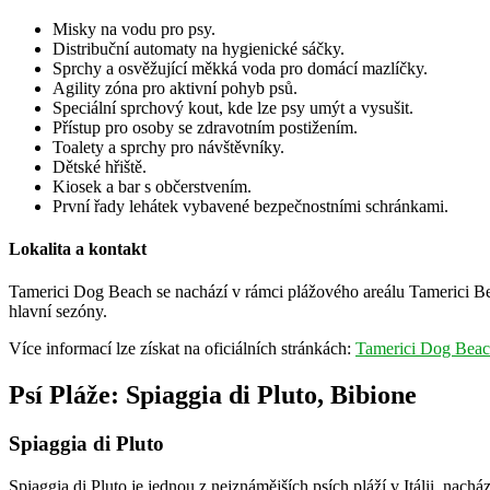
Misky na vodu pro psy.
Distribuční automaty na hygienické sáčky.
Sprchy a osvěžující měkká voda pro domácí mazlíčky.
Agility zóna pro aktivní pohyb psů.
Speciální sprchový kout, kde lze psy umýt a vysušit.
Přístup pro osoby se zdravotním postižením.
Toalety a sprchy pro návštěvníky.
Dětské hřiště.
Kiosek a bar s občerstvením.
První řady lehátek vybavené bezpečnostními schránkami.
Lokalita a kontakt
Tamerici Dog Beach se nachází v rámci plážového areálu Tamerici 
hlavní sezóny.
Více informací lze získat na oficiálních stránkách:
Tamerici Dog Bea
Psí Pláže: Spiaggia di Pluto, Bibione
Spiaggia di Pluto
Spiaggia di Pluto je jednou z nejznámějších psích pláží v Itálii, nacház