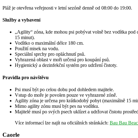
Pláž je otevřena veřejnosti v letní sezóně denně od 08:00 do 19:00.
Služby a vybavení
„Agility“ zóna, kde mohou psi pobývat volně bez vodítka pod d
15 minut).
Vodítko o maximální délce 180 cm.
Použití misek na vodu.
Speciální sprchy pro opláchnutí psů.
Vyhrazená oblast v moři určená pro koupání psů.
Hygienický a dezinfekční systém pro udržení čistoty.
Pravidla pro návštěvu
Psi musí být po celou dobu pod dohledem majitele.
Vstup do moře je povolen pouze ve vyhrazené zóně.
Agility zóna je určena pro krátkodobý pobyt (maximálně 15 min
Mimo agility zónu musí být pes na vodítku.
Majitelé musí po svých psech uklízet a udržovat čistotu prostřed
Více informací lze najít na oficiálních stránkách:
Bau Bau Beac
Caorle