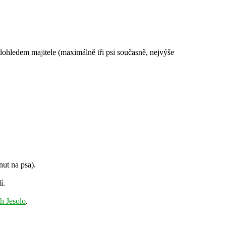
ohledem majitele (maximálně tři psi současně, nejvýše
ut na psa).
í.
h Jesolo
.