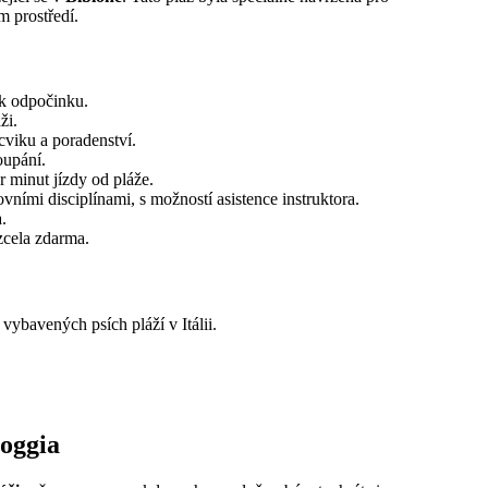
m prostředí.
 k odpočinku.
ži.
viku a poradenství.
oupání.
r minut jízdy od pláže.
vními disciplínami, s možností asistence instruktora.
.
zcela zdarma.
 vybavených psích pláží v Itálii.
ioggia