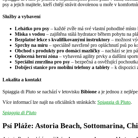
psy a jejich majitele, kteří chtějí strávit dovolenou u moře v komfortní
Služby a vybavení
Lehátko pro psy
– každé zvíře má své vlastní pohodlné místo
Miska s vodou
– zajištěna stálá hydratace během pobytu na plá
Bezplatné lekce s kvalifikovanými instruktory
– možnost výc
Sprchy na míru
– speciálně navržené pro opláchnutí psů po k
Obchod s produkty pro domácí mazlíčky
– nachází se jen pá
Oplocená herní zóna
– vybavená agility prvky a dalšími sporto
Speciální zmrzlina pro psy
– bezpečná a osvěžující pochoutka
Dobíjecí stanice pro mobilní telefony a tablety
– k dispozici 
Lokalita a kontakt
Spiaggia di Pluto se nachází v letovisku
Bibione
a je jednou z nejlépe
Více informací lze najít na oficiálních stránkách:
Spiaggia di Pluto
.
Spiaggia di Pluto
Psí Pláže: Astoria Beach, Sottomarina, Ch