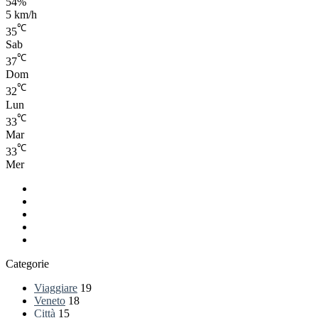
54%
di
5 km/h
club
con
℃
35
i
Sab
suoi
℃
37
set
Dom
dinamici
℃
32
Lun
℃
33
Mar
℃
33
Mer
Facebook
LinkedIn
You
Tube
RSS
Spatial.io
Categorie
Viaggiare
19
Veneto
18
Città
15