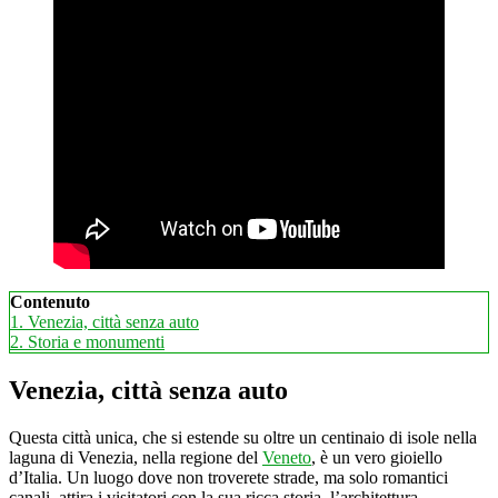
Contenuto
1.
Venezia, città senza auto
2.
Storia e monumenti
Venezia, città senza auto
Questa città unica, che si estende su oltre un centinaio di isole nella
laguna di Venezia, nella regione del
Veneto
, è un vero gioiello
d’Italia. Un luogo dove non troverete strade, ma solo romantici
canali, attira i visitatori con la sua ricca storia, l’architettura