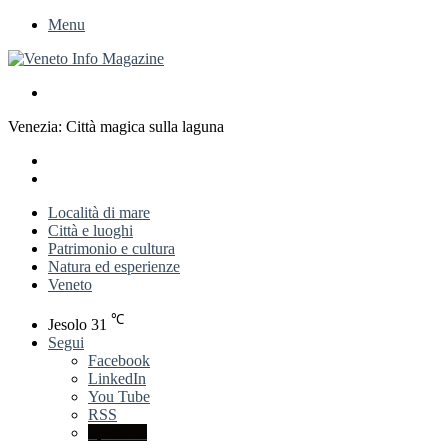
Menu
Cerca
per
Venezia: Città magica sulla laguna
X
LinkedIn
Previous
post
Next
post
Località di mare
Città e luoghi
Patrimonio e cultura
Natura ed esperienze
Veneto
℃
Jesolo
31
Segui
Facebook
LinkedIn
You Tube
RSS
Spatial.io