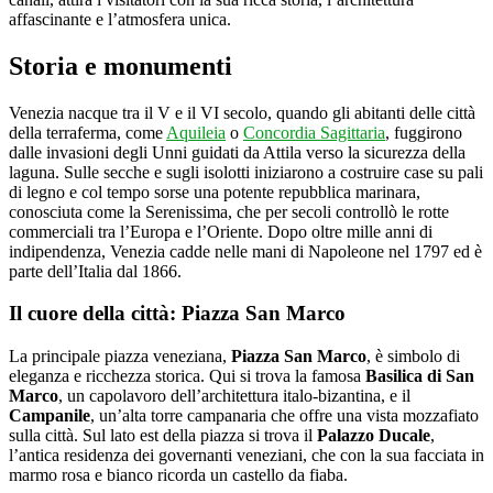
affascinante e l’atmosfera unica.
Storia e monumenti
Venezia nacque tra il V e il VI secolo, quando gli abitanti delle città
della terraferma, come
Aquileia
o
Concordia Sagittaria
, fuggirono
dalle invasioni degli Unni guidati da Attila verso la sicurezza della
laguna. Sulle secche e sugli isolotti iniziarono a costruire case su pali
di legno e col tempo sorse una potente repubblica marinara,
conosciuta come la Serenissima, che per secoli controllò le rotte
commerciali tra l’Europa e l’Oriente. Dopo oltre mille anni di
indipendenza, Venezia cadde nelle mani di Napoleone nel 1797 ed è
parte dell’Italia dal 1866.
Il cuore della città: Piazza San Marco
La principale piazza veneziana,
Piazza San Marco
, è simbolo di
eleganza e ricchezza storica. Qui si trova la famosa
Basilica di San
Marco
, un capolavoro dell’architettura italo-bizantina, e il
Campanile
, un’alta torre campanaria che offre una vista mozzafiato
sulla città. Sul lato est della piazza si trova il
Palazzo Ducale
,
l’antica residenza dei governanti veneziani, che con la sua facciata in
marmo rosa e bianco ricorda un castello da fiaba.