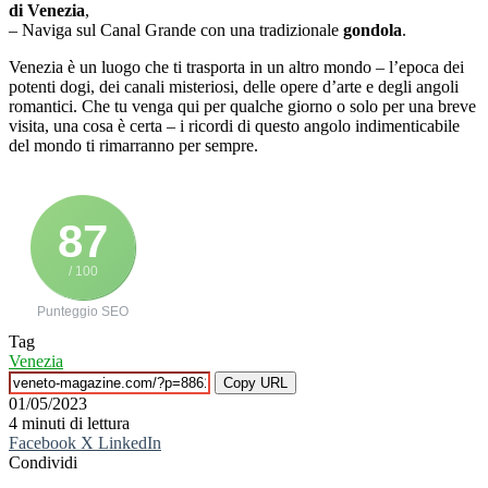
di Venezia
,
– Naviga sul Canal Grande con una tradizionale
gondola
.
Venezia è un luogo che ti trasporta in un altro mondo – l’epoca dei
potenti dogi, dei canali misteriosi, delle opere d’arte e degli angoli
romantici. Che tu venga qui per qualche giorno o solo per una breve
visita, una cosa è certa – i ricordi di questo angolo indimenticabile
del mondo ti rimarranno per sempre.
87
/ 100
Punteggio SEO
Tag
Venezia
Copy URL
01/05/2023
4 minuti di lettura
Facebook
X
LinkedIn
Condividi
Facebook
X
LinkedIn
Tumblr
Pinterest
Reddit
VKontakte
Telegram
Condividi
Stampa