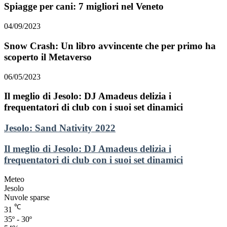
Spiagge per cani: 7 migliori nel Veneto
04/09/2023
Snow Crash: Un libro avvincente che per primo ha
scoperto il Metaverso
06/05/2023
Il meglio di Jesolo: DJ Amadeus delizia i
frequentatori di club con i suoi set dinamici
Jesolo:
Jesolo: Sand Nativity 2022
Sand
Nativity
Il
Il meglio di Jesolo: DJ Amadeus delizia i
2022
meglio
frequentatori di club con i suoi set dinamici
di
Jesolo:
Meteo
DJ
Jesolo
Amadeus
Nuvole sparse
delizia
℃
31
i
35º - 30º
frequentatori