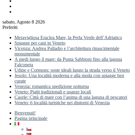
Accedi
Barra
laterale
sabato, Agosto 8 2026
Preferiti
Meravigliosa Eraclea Mare, la Perla Verde dell’Adriatico
Spiagge per cani in Veneto
Vicenza: Andrea Palladio e l’architettura rinascimentale
monumentale
A piedi lungo il mare: da Punta Sabbioni fino alla laguna
Falconera
Udine e Cormons: soste ideali lungo la strada verso il Veneto
Jesolo: Una località moderna e alla moda con spiagge ben
curate
Venezia: romantica spedizione notturna
Veneto: Piatti tradizionali e usanze locali
Caorle: Città di mare con l’anima di una laguna di pescatori
Veneto: 6 località turistiche nei dintorni di Venezia
Benvenuti!
Pagina principale