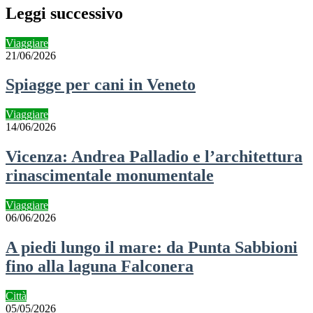
via
Leggi successivo
mail
Viaggiare
21/06/2026
Spiagge per cani in Veneto
Viaggiare
14/06/2026
Vicenza: Andrea Palladio e l’architettura
rinascimentale monumentale
Viaggiare
06/06/2026
A piedi lungo il mare: da Punta Sabbioni
fino alla laguna Falconera
Città
05/05/2026