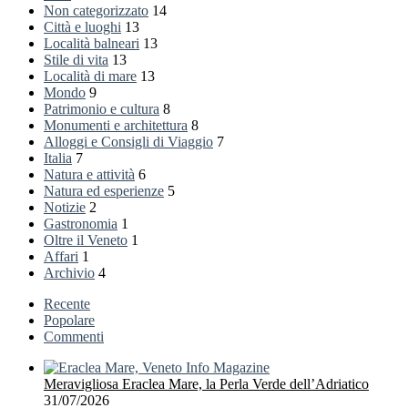
Non categorizzato
14
Città e luoghi
13
Località balneari
13
Stile di vita
13
Località di mare
13
Mondo
9
Patrimonio e cultura
8
Monumenti e architettura
8
Alloggi e Consigli di Viaggio
7
Italia
7
Natura e attività
6
Natura ed esperienze
5
Notizie
2
Gastronomia
1
Oltre il Veneto
1
Affari
1
Archivio
4
Recente
Popolare
Commenti
Meravigliosa Eraclea Mare, la Perla Verde dell’Adriatico
31/07/2026