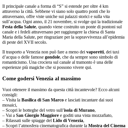
Il principale canale a forma di “S” si estende per oltre 4 km
attraverso la città. Sebbene vi siano solo quattro ponti che lo
attraversano, offre viste uniche sui palazzi storici e sulla vita
sull’acqua. Ogni anno, il 21 novembre, si svolge qui la tradizionale
Festa della Salute
, quando viene costruito un ponte di pontoni sul
canale e i fedeli attraversano per raggiungere la chiesa di Santa
Maria della Salute, per ringraziare per la sopravvivenza all’epidemia
di peste del XVII secolo.
Il trasporto a Venezia non può fare a meno dei
vaporetti
, dei taxi
d’acqua o delle famose
gondole
, che da sempre sono simbolo di
romanticismo. Una crociera sul canale al tramonto è una delle
esperienze più magiche che si possono vivere qui.
Come godersi Venezia al massimo
Vuoi ottenere il massimo da questa città incantevole? Ecco alcuni
consigli:
– Visita la
Basilica di San Marco
e lasciati incantare dai suoi
mosaici,
– Scopri le botteghe del vetro sull’
isola di Murano
,
– Vai a
San Giorgio Maggiore
e goditi una vista mozzafiato,
– Rilassati sulle spiagge del
Lido di Venezia
,
– Scopri l’atmosfera cinematografica durante la
Mostra del Cinema