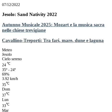
07/12/2022
Jesolo: Sand Nativity 2022
Autunno
Autunno Musicale 2025: Mozart e la musica sacra
Musicale
nelle chiese trevigiane
2025:
Mozart
Cavallino-
Cavallino-Treporti: Tra fari, mare, dune e laguna
e
Treporti:
la
Tra
Meteo
musica
fari,
Jesolo
sacra
mare,
Cielo sereno
nelle
dune
℃
chiese
24
e
trevigiane
35º - 24º
laguna
69%
3.92 km/h
℃
35
Dom
℃
37
Lun
℃
33
Mar