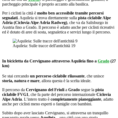
parcheggio principale è proprio accanto alla basilica.
Per i ciclisti la città è
molto ben accessibile tramite percorsi
segnalati
. Aquileia si trova direttamente sulla
pista ciclabile Alpe
Adria (Ciclovia Alpe Adria Radweg)
, che va da Salisburgo in
Austria fino a Grado. Il percorso è adatto anche per ciclisti ricreativi
ed è dotato di aree di sosta, segnaletica e servizi lungo il percorso.
Aquileia: Sulle tracce dell'antichità 19
In bicicletta da Cervignano attraverso Aquileia fino a
Grado
(27
km)
Se stai cercando
un percorso ciclabile rilassante
, che unisce
storia, natura e mare
, allora questa è la scelta ideale.
Il percorso da
Cervignano del Friuli
a
Grado
segue la
pista
ciclabile FVG1
, che fa parte del percorso internazionale
Ciclovia
Alpe Adria
. L’intero tratto è
completamente pianeggiante
, adatto
anche per ciclisti meno esperti o famiglie con bambini.
Subito dopo aver lasciato Cervignano, si attraversa un tranquillo
paesaggio rurale verso
Aquileia
– una città con una storia