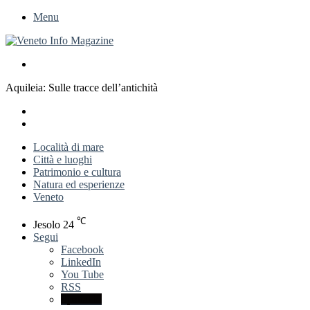
Menu
Cerca
per
Aquileia: Sulle tracce dell’antichità
X
LinkedIn
Previous
post
Next
post
Località di mare
Città e luoghi
Patrimonio e cultura
Natura ed esperienze
Veneto
℃
Jesolo
24
Segui
Facebook
LinkedIn
You Tube
RSS
Spatial.io