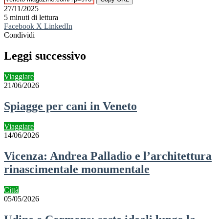
27/11/2025
5 minuti di lettura
Facebook
X
LinkedIn
Condividi
Facebook
X
LinkedIn
Tumblr
Pinterest
Reddit
VKontakte
Telegram
Condividi
Stampa
via
Leggi successivo
mail
Viaggiare
21/06/2026
Spiagge per cani in Veneto
Viaggiare
14/06/2026
Vicenza: Andrea Palladio e l’architettura
rinascimentale monumentale
Città
05/05/2026