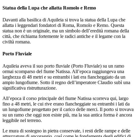
Statua della Lupa che allatta Romolo e Remo
Davanti alla basilica di Aquileia si trova la statua della Lupa che
allatta i leggendari fondatori di Roma, Romolo e Remo. Questa
statua non è un originale, ma un simbolo dell’eredità romana della
città, che richiama fortemente le radici antiche e il legame con la
civiltà romana.
Porto Fluviale
Aquileia aveva il suo porto fluviale (Porto Fluviale) su un ramo
ormai scomparso del fiume Natissa. All’epoca raggiungeva una
larghezza di 48 metri e su entrambi i lati era fiancheggiato da un
ampio lungofiume. Sotto il regno dell’imperatore Claudio subì una
significativa ristrutturazione.
All’epoca il corso principale del fiume Natissa scorreva qui, largo
fino a 48 metri, le cui rive erano fiancheggiate su entrambi i lati da
un lungofiume progettato per il carico delle merci. Il porto si trovava
su un ramo che oggi non esiste più, ma la sua antica forma è ancora
leggibile nel terreno.
Le mura di sostegno in pietra conservate, i resti delle rampe e delle
attrezzature di ancoraggio, così come le fondamenta degli edifici di