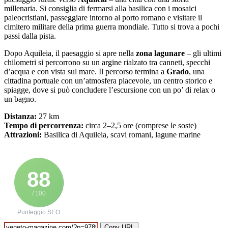
millenaria. Si consiglia di fermarsi alla basilica con i mosaici
paleocristiani, passeggiare intorno al porto romano e visitare il
cimitero militare della prima guerra mondiale. Tutto si trova a pochi
passi dalla pista.
Dopo Aquileia, il paesaggio si apre nella
zona lagunare
– gli ultimi
chilometri si percorrono su un argine rialzato tra canneti, specchi
d’acqua e con vista sul mare. Il percorso termina a
Grado
, una
cittadina portuale con un’atmosfera piacevole, un centro storico e
spiagge, dove si può concludere l’escursione con un po’ di relax o
un bagno.
Distanza:
27 km
Tempo di percorrenza:
circa 2–2,5 ore (comprese le soste)
Attrazioni:
Basilica di Aquileia, scavi romani, lagune marine
88
/ 100
Punteggio SEO
Copy URL