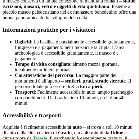
Il museo conserva un’ampia collezione di manufatti romani –
statue,
iscrizioni, mosaici, vetro e oggetti di vita quotidiana
. Insieme al
piccolo museo paleocristiano nel ex monastero benedettino offre una
buona panoramica dello sviluppo della città.
Informazioni pratiche per i visitatori
Biglietti
: La basilica è parzialmente accessibile gratuitamente,
l’ingresso è a pagamento per i mosaici e la cripta. L’area
archeologica è accessibile gratuitamente, il museo è a
pagamento.
Tempo di visita consigliato
: almeno mezza giornata,
idealmente un’intera giornata.
Caratteristiche del percorso
: La maggior parte dei
monumenti è all’aperto –
sentieri, prati, strade sterrate
. Il
percorso totale può essere di
3–5 km a piedi
.
Trasporti
: Facilmente accessibile in auto, ampio parcheggio
con parchimetri. Da Grado circa 10 minuti, da Udine 40
minuti.
Accessibilità e trasporti
Aquileia è facilmente accessibile
in auto
– si trova a soli 10 minuti
di auto dalla città costiera di
Grado
, circa 40 minuti da
Udine
e
circa un’ora da
Trieste
. Il parcheggio è generalmente gratuito, il