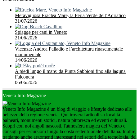
Meravigliosa Eraclea Mare, la Perla Verde dell’Adriatico
31/07/2026
Spiagge per cani in Veneto
21/06/2026
Vicenza: Andrea Palladio e l’architettura rinascimentale
monumentale
14/06/2026
A piedi lungo il mare: da Punta Sabbioni fino alla laguna
Falconera
06/06/2026
Veneto Info Magazine
Veneto Info Magazine è un blog di viaggio e lifestyle dedicato alle
bellezze della regione veneta. Qui troverai articoli su località
balneari, monumenti storici, natura pittoresca ed eventi culturali.
Scopri con noi angoli nascosti, l'atmosfera magica del Veneto e
consigli per escursioni lungo la costa settentrionale dell'Italia. Inoltre,
trattiamo anche argomenti interessanti nei settori della tecnologia, del