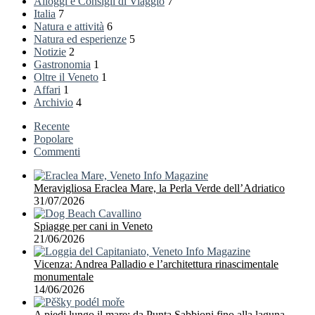
Alloggi e Consigli di Viaggio
7
Italia
7
Natura e attività
6
Natura ed esperienze
5
Notizie
2
Gastronomia
1
Oltre il Veneto
1
Affari
1
Archivio
4
Recente
Popolare
Commenti
Meravigliosa Eraclea Mare, la Perla Verde dell’Adriatico
31/07/2026
Spiagge per cani in Veneto
21/06/2026
Vicenza: Andrea Palladio e l’architettura rinascimentale
monumentale
14/06/2026
A piedi lungo il mare: da Punta Sabbioni fino alla laguna