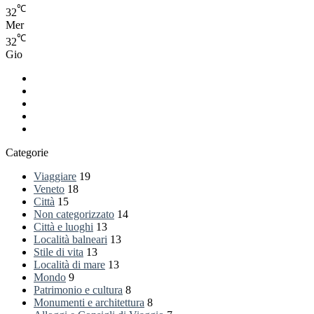
℃
32
Mer
℃
32
Gio
Facebook
LinkedIn
You
Tube
RSS
Spatial.io
Categorie
Viaggiare
19
Veneto
18
Città
15
Non categorizzato
14
Città e luoghi
13
Località balneari
13
Stile di vita
13
Località di mare
13
Mondo
9
Patrimonio e cultura
8
Monumenti e architettura
8