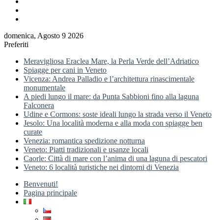
Accedi
Barra
laterale
domenica, Agosto 9 2026
Preferiti
Meravigliosa Eraclea Mare, la Perla Verde dell’Adriatico
Spiagge per cani in Veneto
Vicenza: Andrea Palladio e l’architettura rinascimentale
monumentale
A piedi lungo il mare: da Punta Sabbioni fino alla laguna
Falconera
Udine e Cormons: soste ideali lungo la strada verso il Veneto
Jesolo: Una località moderna e alla moda con spiagge ben
curate
Venezia: romantica spedizione notturna
Veneto: Piatti tradizionali e usanze locali
Caorle: Città di mare con l’anima di una laguna di pescatori
Veneto: 6 località turistiche nei dintorni di Venezia
Benvenuti!
Pagina principale