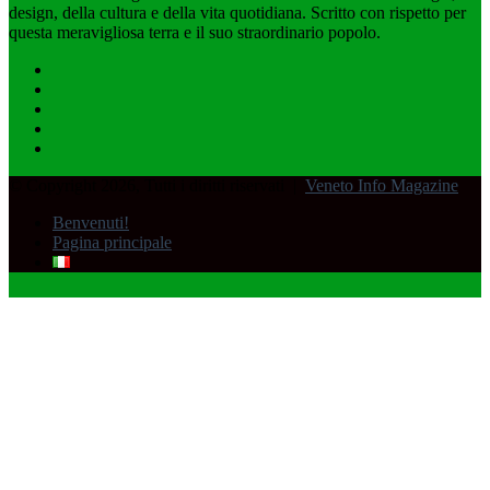
design, della cultura e della vita quotidiana. Scritto con rispetto per
questa meravigliosa terra e il suo straordinario popolo.
Facebook
LinkedIn
You
Tube
RSS
Spatial.io
© Copyright 2026, Tutti i diritti riservati |
Veneto Info Magazine
Benvenuti!
Pagina principale
Facebook
X
Pulsante
per
tornare
all'inizio