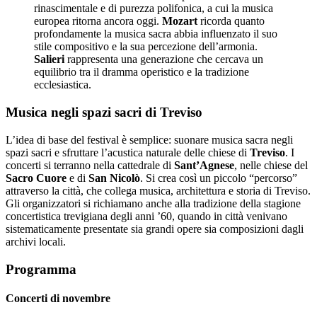
rinascimentale e di purezza polifonica, a cui la musica
europea ritorna ancora oggi.
Mozart
ricorda quanto
profondamente la musica sacra abbia influenzato il suo
stile compositivo e la sua percezione dell’armonia.
Salieri
rappresenta una generazione che cercava un
equilibrio tra il dramma operistico e la tradizione
ecclesiastica.
Musica negli spazi sacri di Treviso
L’idea di base del festival è semplice: suonare musica sacra negli
spazi sacri e sfruttare l’acustica naturale delle chiese di
Treviso
. I
concerti si terranno nella cattedrale di
Sant’Agnese
, nelle chiese del
Sacro Cuore
e di
San Nicolò
. Si crea così un piccolo “percorso”
attraverso la città, che collega musica, architettura e storia di Treviso.
Gli organizzatori si richiamano anche alla tradizione della stagione
concertistica trevigiana degli anni ’60, quando in città venivano
sistematicamente presentate sia grandi opere sia composizioni dagli
archivi locali.
Programma
Concerti di novembre