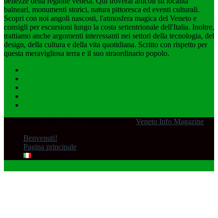
bellezze della regione veneta. Qui troverai articoli su località
balneari, monumenti storici, natura pittoresca ed eventi culturali.
Scopri con noi angoli nascosti, l'atmosfera magica del Veneto e
consigli per escursioni lungo la costa settentrionale dell'Italia. Inoltre,
trattiamo anche argomenti interessanti nei settori della tecnologia, del
design, della cultura e della vita quotidiana. Scritto con rispetto per
questa meravigliosa terra e il suo straordinario popolo.
Facebook
LinkedIn
You
Tube
RSS
Spatial.io
© Copyright 2026, Tutti i diritti riservati |
Veneto Info Magazine
Benvenuti!
Pagina principale
Facebook
X
Pulsante
per
tornare
all'inizio