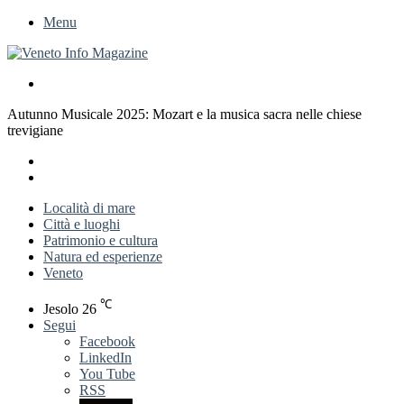
Menu
Cerca
per
Autunno Musicale 2025: Mozart e la musica sacra nelle chiese
trevigiane
X
LinkedIn
Previous
post
Next
post
Località di mare
Città e luoghi
Patrimonio e cultura
Natura ed esperienze
Veneto
℃
Jesolo
26
Segui
Facebook
LinkedIn
You Tube
RSS