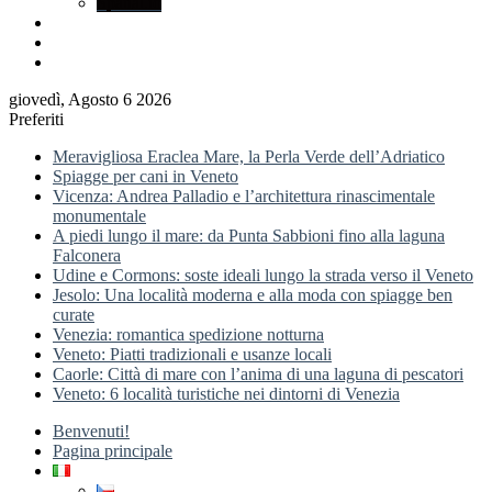
Spatial.io
Accedi
Barra
laterale
giovedì, Agosto 6 2026
Preferiti
Meravigliosa Eraclea Mare, la Perla Verde dell’Adriatico
Spiagge per cani in Veneto
Vicenza: Andrea Palladio e l’architettura rinascimentale
monumentale
A piedi lungo il mare: da Punta Sabbioni fino alla laguna
Falconera
Udine e Cormons: soste ideali lungo la strada verso il Veneto
Jesolo: Una località moderna e alla moda con spiagge ben
curate
Venezia: romantica spedizione notturna
Veneto: Piatti tradizionali e usanze locali
Caorle: Città di mare con l’anima di una laguna di pescatori
Veneto: 6 località turistiche nei dintorni di Venezia
Benvenuti!
Pagina principale