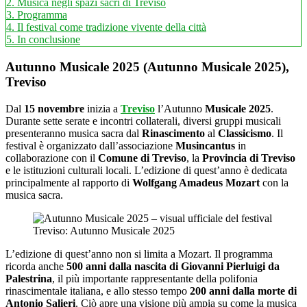
2.
Musica negli spazi sacri di Treviso
3.
Programma
4.
Il festival come tradizione vivente della città
5.
In conclusione
Autunno Musicale 2025 (Autunno Musicale 2025),
Treviso
Dal
15 novembre
inizia a
Treviso
l’Autunno
Musicale 2025
.
Durante sette serate e incontri collaterali, diversi gruppi musicali
presenteranno musica sacra dal
Rinascimento
al
Classicismo
. Il
festival è organizzato dall’associazione
Musincantus
in
collaborazione con il
Comune di Treviso
, la
Provincia di Treviso
e le istituzioni culturali locali. L’edizione di quest’anno è dedicata
principalmente al rapporto di
Wolfgang Amadeus Mozart
con la
musica sacra.
Treviso: Autunno Musicale 2025
L’edizione di quest’anno non si limita a Mozart. Il programma
ricorda anche
500 anni dalla nascita di Giovanni Pierluigi da
Palestrina
, il più importante rappresentante della polifonia
rinascimentale italiana, e allo stesso tempo
200 anni dalla morte di
Antonio Salieri
. Ciò apre una visione più ampia su come la musica