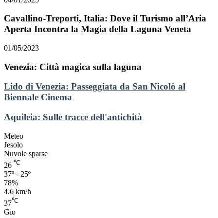
Cavallino-Treporti, Italia: Dove il Turismo all’Aria
Aperta Incontra la Magia della Laguna Veneta
01/05/2023
Venezia: Città magica sulla laguna
Lido
Lido di Venezia: Passeggiata da San Nicolò al
di
Biennale Cinema
Venezia:
Passeggiata
Aquileia:
Aquileia: Sulle tracce dell'antichità
da
Sulle
San
tracce
Meteo
Nicolò
dell'antichità
Jesolo
al
Nuvole sparse
Biennale
℃
Cinema
26
37º - 25º
78%
4.6 km/h
℃
37
Gio