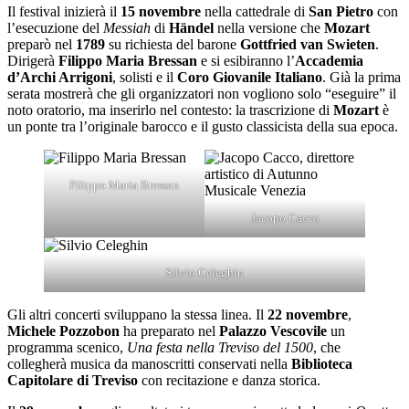
Il festival inizierà il
15 novembre
nella cattedrale di
San Pietro
con
l’esecuzione del
Messiah
di
Händel
nella versione che
Mozart
preparò nel
1789
su richiesta del barone
Gottfried van Swieten
.
Dirigerà
Filippo Maria Bressan
e si esibiranno l’
Accademia
d’Archi Arrigoni
, solisti e il
Coro Giovanile Italiano
. Già la prima
serata mostrerà che gli organizzatori non vogliono solo “eseguire” il
noto oratorio, ma inserirlo nel contesto: la trascrizione di
Mozart
è
un ponte tra l’originale barocco e il gusto classicista della sua epoca.
Filippo Maria Bressan
Jacopo Cacco
Silvio Celeghin
Gli altri concerti sviluppano la stessa linea. Il
22 novembre
,
Michele Pozzobon
ha preparato nel
Palazzo Vescovile
un
programma scenico,
Una festa nella Treviso del 1500
, che
collegherà musica da manoscritti conservati nella
Biblioteca
Capitolare di Treviso
con recitazione e danza storica.