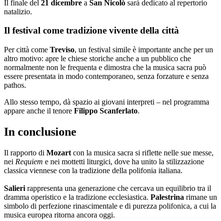
Il finale del
21 dicembre
a
San Nicolò
sarà dedicato al repertorio
natalizio.
Il festival come tradizione vivente della città
Per città come
Treviso
, un festival simile è importante anche per un
altro motivo: apre le chiese storiche anche a un pubblico che
normalmente non le frequenta e dimostra che la musica sacra può
essere presentata in modo contemporaneo, senza forzature e senza
pathos.
Allo stesso tempo, dà spazio ai giovani interpreti – nel programma
appare anche il tenore
Filippo Scanferlato
.
In conclusione
Il rapporto di
Mozart
con la musica sacra si riflette nelle sue messe,
nei
Requiem
e nei mottetti liturgici, dove ha unito la stilizzazione
classica viennese con la tradizione della polifonia italiana.
Salieri
rappresenta una generazione che cercava un equilibrio tra il
dramma operistico e la tradizione ecclesiastica.
Palestrina
rimane un
simbolo di perfezione rinascimentale e di purezza polifonica, a cui la
musica europea ritorna ancora oggi.