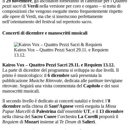
Il
29 novembre
, gli ascoltatori torneranno in cattedrale per i
Quattro
pezzi sacri
di
Verdi
nella versione per coro e organo – si tratta di
composizioni che vengono eseguite meno frequentemente rispetto
alle opere di Verdi, ma che si inseriscono perfettamente
nell’orientamento del festival sul repertorio sacro.
Concerti di dicembre e manoscritti musicali
Kairos Vox – Quattro Pezzi Sacri 29.11. e Requiem
13.12.
Kairos Vox – Quattro Pezzi Sacri 29.11. e Requiem 13.12.
La parte di dicembre del programma si sviluppa su due livelli. Il
primo è musicologico: il
6 dicembre
sarà presentata la
pubblicazione
Musiche Ritrovate
, dedicata alle partiture trevigiane
ritrovate. Seguirà una visita commentata del
Capitolo
e dei suoi
manoscritti musicali.
Il secondo livello è dedicato ai concerti natalizi e festivi: l’
8
dicembre
nella chiesa di
Sant’Agnese
verrà eseguita la
Missa
Papae Marcelli
di
Palestrina
dall’ensemble
UT
, e il
13 dicembre
nella chiesa del
Sacro Cuore
l’orchestra
La Corelli
proporrà il
Requiem
di
Mozart
insieme al
Te Deum
di
Salieri
.