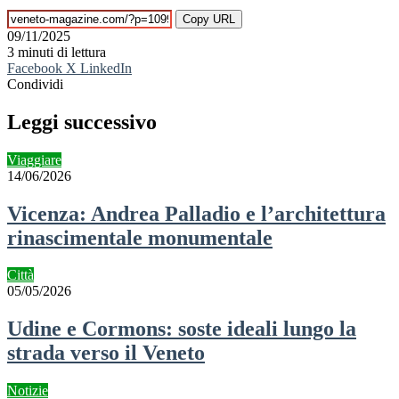
Copy URL
09/11/2025
3 minuti di lettura
Facebook
X
LinkedIn
Condividi
Facebook
X
LinkedIn
Tumblr
Pinterest
Reddit
VKontakte
Telegram
Condividi
Stampa
via
Leggi successivo
mail
Viaggiare
14/06/2026
Vicenza: Andrea Palladio e l’architettura
rinascimentale monumentale
Città
05/05/2026
Udine e Cormons: soste ideali lungo la
strada verso il Veneto
Notizie