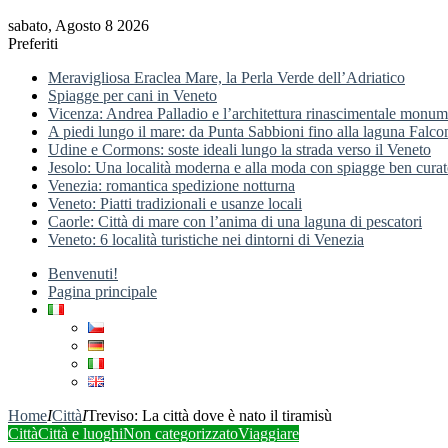
sabato, Agosto 8 2026
Preferiti
Meravigliosa Eraclea Mare, la Perla Verde dell’Adriatico
Spiagge per cani in Veneto
Vicenza: Andrea Palladio e l’architettura rinascimentale monum
A piedi lungo il mare: da Punta Sabbioni fino alla laguna Falco
Udine e Cormons: soste ideali lungo la strada verso il Veneto
Jesolo: Una località moderna e alla moda con spiagge ben curat
Venezia: romantica spedizione notturna
Veneto: Piatti tradizionali e usanze locali
Caorle: Città di mare con l’anima di una laguna di pescatori
Veneto: 6 località turistiche nei dintorni di Venezia
Benvenuti!
Pagina principale
Home
I
Città
I
Treviso: La città dove è nato il tiramisù
Città
Città e luoghi
Non categorizzato
Viaggiare