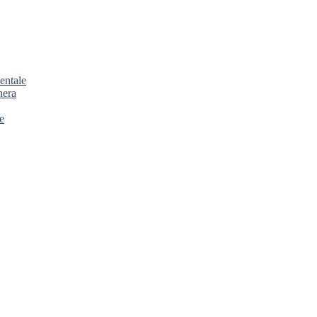
entale
nera
e