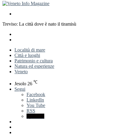
Cerca
per
Treviso: La città dove è nato il tiramisù
X
LinkedIn
Previous
post
Next
post
Località di mare
Città e luoghi
Patrimonio e cultura
Natura ed esperienze
Veneto
℃
Jesolo
26
Segui
Facebook
LinkedIn
You Tube
RSS
Spatial.io
Accedi
Barra
laterale